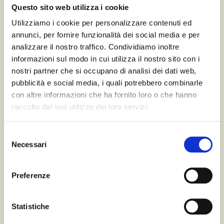
Questo sito web utilizza i cookie
Utilizziamo i cookie per personalizzare contenuti ed
annunci, per fornire funzionalità dei social media e per
analizzare il nostro traffico. Condividiamo inoltre
informazioni sul modo in cui utilizza il nostro sito con i
nostri partner che si occupano di analisi dei dati web,
I authorize the use of my personal data according to
pubblicità e social media, i quali potrebbero combinarle
the law of privacy [
?
]
con altre informazioni che ha fornito loro o che hanno
raccolto dal suo utilizzo dei loro servizi.
Selezione
Necessari
del
consenso
Preferenze
Statistiche